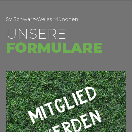
SV Schwarz-Weiss München
UNSERE
FORMULARE
nchen
chen.de