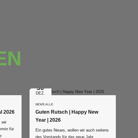
EN
30
DEZ.
NEWS ALLE
Beitrags-Einzug 2. Quartal 2026
Guten Rutsch | Happy New
Year | 2026
r
rmin für
Ein gutes Neues, wollen wir auch seitens
e
des Vorstands für das neue Jahr