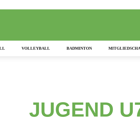
LL
VOLLEYBALL
BADMINTON
MITGLIEDSCH
SV Schwarz-Weiss München
G -
JUGEND U
Jahrgang 201