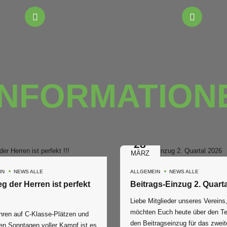
INFORMATION
28
MÄRZ
IN
NEWS ALLE
ALLGEMEIN
NEWS ALLE
eg der Herren ist perfekt
Liebe Mitglieder unseres Vereins, wi
möchten Euch heute über den Te
ren auf C-Klasse-Plätzen und
den Beitragseinzug für das zweit
en Sonntagen voller Kampf ist es