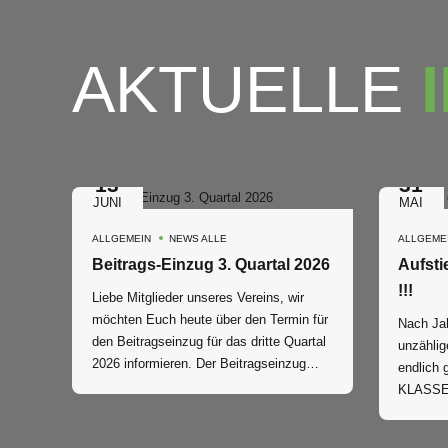
AKTUELLE
13
31
JUNI
MAI
ALLGEMEIN
NEWS ALLE
ALLGEME
Beitrags-Einzug 3. Quartal 2026
Aufsti
!!!
Liebe Mitglieder unseres Vereins, wir
möchten Euch heute über den Termin für
Nach Jah
den Beitragseinzug für das dritte Quartal
unzählig
2026 informieren. Der Beitragseinzug
endlich
erfolgt am Freitag, dem 03.07.2026 Bitte
KLASSE!
sorgt für entsprechende Deckung.
möglich 
gemeinsa