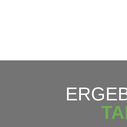
ERGEB
TA