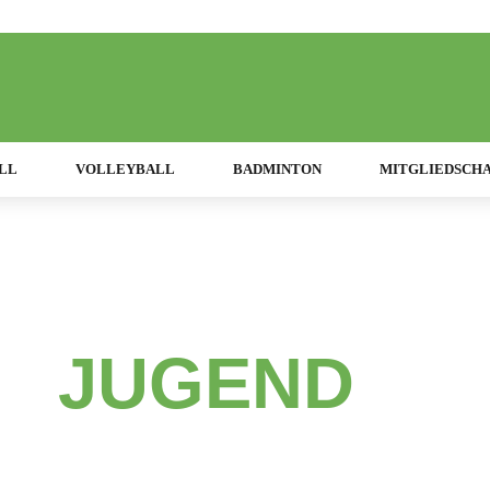
LL
VOLLEYBALL
BADMINTON
MITGLIEDSCH
SV Schwarz-Weiss München
 -
JUGEND
- U
Jahrgang 201