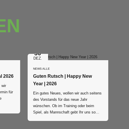
EN
30
DEZ.
NEWS ALLE
Beitrags-Einzug 2. Quartal 2026
Guten Rutsch | Happy New
Year | 2026
r
rmin für
Ein gutes Neues, wollen wir auch seitens
e
des Vorstands für das neue Jahr
wünschen. Ob im Training oder beim
g, dem
Spiel, als Mannschaft gebt Ihr uns so
viel, wenn auch nicht immer alles rund
ist, werdet Ihr an spielfreien Tagen