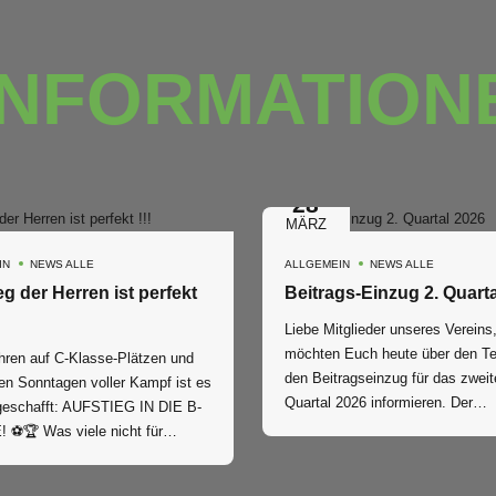
INFORMATION
28
MÄRZ
IN
NEWS ALLE
ALLGEMEIN
NEWS ALLE
eg der Herren ist perfekt
Liebe Mitglieder unseres Vereins, wi
möchten Euch heute über den Te
ren auf C-Klasse-Plätzen und
den Beitragseinzug für das zweit
en Sonntagen voller Kampf ist es
Quartal 2026 informieren. Der
 geschafft: AUFSTIEG IN DIE B-
Beitragseinzug erfolgt am Freita
 ⚽🏆 Was viele nicht für
03.04.2026 Bitte sorgt für entsprechende
gehalten haben, haben wir uns
Deckung. Mit sportlichen Grüßen, Euer
m erarbeitet. Mit Teamgeist,