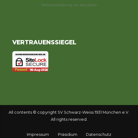
Vereinsverwaltung von easyVerein
VERTRAUENSSIEGEL
All contents © copyright SV Schwarz-Weiss 1931 München e.V.
All rights reserved.
Impressum
Präsidium
Datenschutz